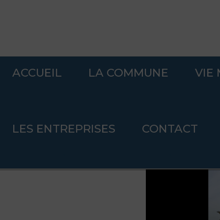
ACCUEIL
LA COMMUNE
VIE
Accueil
>
Cour sur Loire pratique
>
Cimetière
.
LES ENTREPRISES
CONTACT
Cimetière
.
.