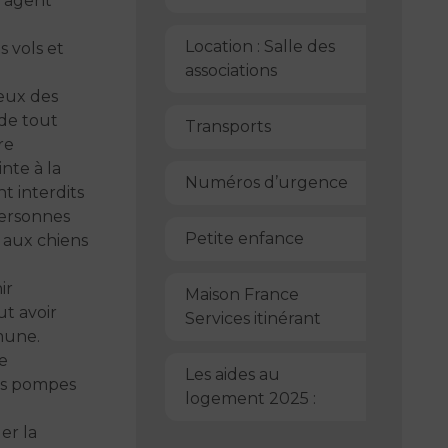
n agent
Location : Salle des
s vols et
associations
ceux des
 de tout
Transports
re
inte à la
Numéros d’urgence
t interdits
 personnes
Petite enfance
 aux chiens
ir
Maison France
ut avoir
Services itinérant
mune.
re
Les aides au
es pompes
logement 2025 :
er la