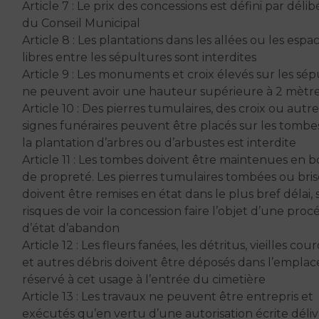
Article 7 : Le prix des concessions est défini par délib
du Conseil Municipal
Article 8 : Les plantations dans les allées ou les espa
libres entre les sépultures sont interdites
Article 9 : Les monuments et croix élevés sur les sé
ne peuvent avoir une hauteur supérieure à 2 mètr
Article 10 : Des pierres tumulaires, des croix ou autre
signes funéraires peuvent être placés sur les tombes
la plantation d’arbres ou d’arbustes est interdite
Article 11 : Les tombes doivent être maintenues en b
de propreté. Les pierres tumulaires tombées ou bri
doivent être remises en état dans le plus bref délai,
risques de voir la concession faire l’objet d’une pro
d’état d’abandon
Article 12 : Les fleurs fanées, les détritus, vieilles co
et autres débris doivent être déposés dans l’empla
réservé à cet usage à l’entrée du cimetière
Article 13 : Les travaux ne peuvent être entrepris et
exécutés qu’en vertu d’une autorisation écrite déli