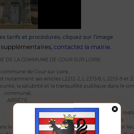
es tarifs et procédures, cliquez sur l’image
s supplémentaires,
contactez la mairie
.
E DE LA COMMUNE DE COUR SUR LOIRE
a commune de Cour sur Loire,
et notamment ses articles L2212-2, L 2213.8, L 2213-9 et 2
urité, la salubrité et la tranquillité publique dans le ci
communal,
ARRÊTE:
Article 14 : Tout dépôt de terre, de sable ou mat
interdit dans les allées ou sur les sépultures
ans le
Article 15 : Les exhumations ne peuvent avoir li