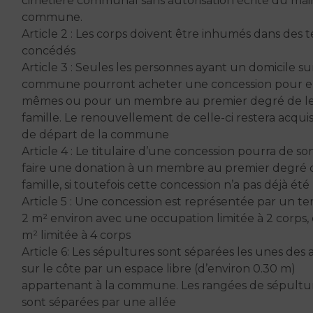
cimetière communal sans autorisation écrite du mair
commune.
Article 2 : Les corps doivent être inhumés dans des t
concédés
Article 3 : Seules les personnes ayant un domicile sur
commune pourront acheter une concession pour el
mêmes ou pour un membre au premier degré de l
famille. Le renouvellement de celle-ci restera acquis
de départ de la commune
Article 4 : Le titulaire d’une concession pourra de so
faire une donation à un membre au premier degré 
famille, si toutefois cette concession n’a pas déjà été 
Article 5 : Une concession est représentée par un te
2 m² environ avec une occupation limitée à 2 corps,
m² limitée à 4 corps
Article 6: Les sépultures sont séparées les unes des 
sur le côte par un espace libre (d’environ 0.30 m)
appartenant à la commune. Les rangées de sépultu
sont séparées par une allée