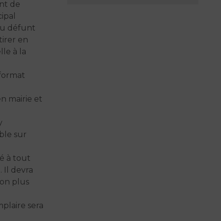
nt de
cipal
 du défunt
tirer en
le à la
 format
n mairie et
y
ble sur
é à tout
 Il devra
ion plus
mplaire sera