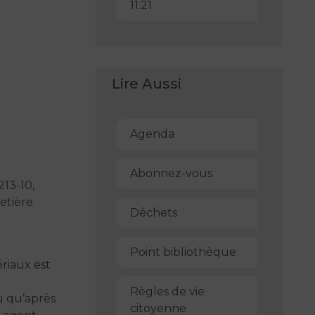
11.21
Lire Aussi
Agenda
Abonnez-vous
213-10,
metière
Déchets
Point bibliothèque
ériaux est
Règles de vie
eu qu’après
citoyenne