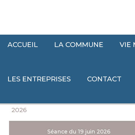
ACCUEIL
LA COMMUNE
VIE
Accueil
>
Vie municipale et intercommunale
>
Séances du conse
.
LES ENTREPRISES
CONTACT
Séances du conseil
.
.
2026
Séance du 19 juin 2026