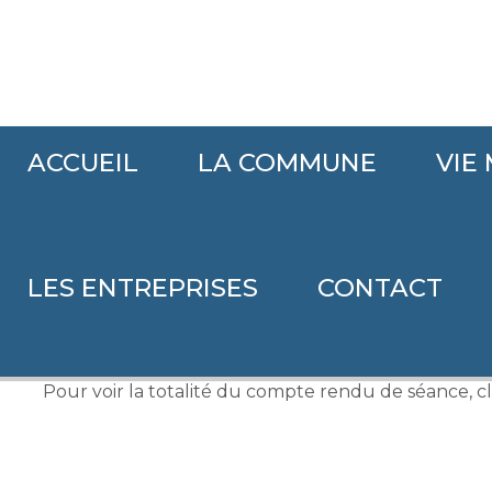
ACCUEIL
LA COMMUNE
VIE
Accueil
>
Séance du vendredi 25 septembre 2021
.
LES ENTREPRISES
CONTACT
Séance du vendredi 25 septe
.
.
Pour voir la totalité du compte rendu de séance, c