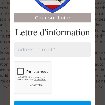
 mobilisés dans le cadre des dispositifs de sécurité, de 
ps de relève suffisants, un accès permanent à l’hydratati
tre vos services et l’organisateur est une condition de
Cour sur Loire
et si les conditions de sécurité ne peuvent être garanties,
, le report ou l’annulation de certaines manifestations
Lettre d'information
 zones de baignade non autorisées de vos communes. Le 
justifie une vigilance accrue. Pour rappel, un arrêté d’i
ensemble de la Loire. En outre, dans le département de 
ivière sur le Cher, à
s de baignade autorisés du département sont situés sur d
code de la santé publique, tout site de baignade doit fair
ration, la baignade ne peut être considérée comme autori
ce par maître-nageur ainsi que d’un suivi sanitaire de la
s dites « sauvages » sur des sites non autorisés et non 
lité de l’eau, un arrêté municipal d’interdiction de baign
elés à renforcer leur contrôle sur ces sites pour veiller 