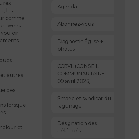
tures
Agenda
t, les
ieur comme
Abonnez-vous
s ce week-
 vouloir
nements :
Diagnostic Église +
photos
iques
CCBVL (CONSEIL
COMMUNAUTAIRE
 et autres
09 avril 2026)
que des
Smaep et syndicat du
ons lorsque
lagunage
ues
Désignation des
chaleur et
délégués