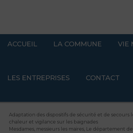
ACCUEIL
LA COMMUNE
VIE
Accueil
>
Protégé : Espace privé
>
Adaptation des dispositifs de 
.
LES ENTREPRISES
CONTACT
Adaptation des dispositifs de
rassemblements en période de 
.
.
Adaptation des dispositifs de sécurité et de secours
chaleur et vigilance sur les baignades
Mesdames, messieurs les maires, Le département de L