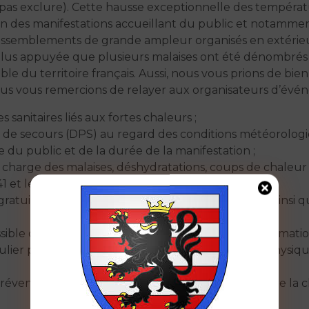
t pas exclure). Cette hausse exceptionnelle des tempéra
sion des manifestations accueillant du public et notammen
les rassemblements de grande ampleur organisés en extér
t plus appuyée que plusieurs malaises ont été dénombré
le du territoire français. Aussi, nous vous prions de bien
ous vous remercions de relayer aux organisateurs d’évé
sanitaires liés aux fortes chaleurs ;
nels de secours (DPS) au regard des conditions météorolog
 du public et de la durée de la manifestation ;
en charge des malaises, déshydratations, coups de chaleur
 et les associations agréées de sécurité civile ;
es gratuitement, des zones ombragées et rafraîchies ainsi 
possible d’adapter les horaires des épreuves ou les animati
culier pour les publics vulnérables et les activités physiq
 prévention rappelant les gestes de protection contre la 