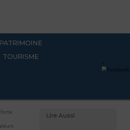
PATRIMOINE
ériode de forte chaleur et vigilance sur les baignades
TOURISME
nifestations et
s baignades
 forte
Lire Aussi
aleurs