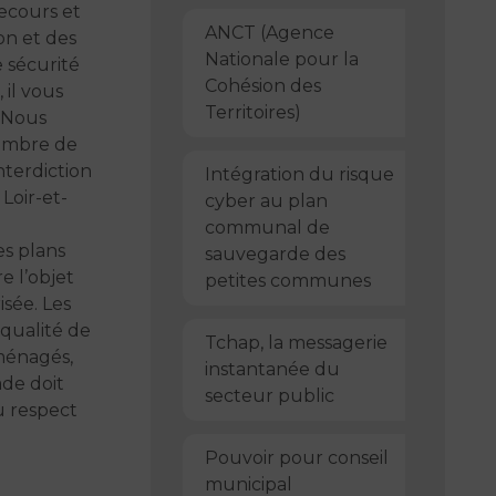
secours et
ANCT (Agence
on et des
Nationale pour la
 sécurité
Cohésion des
 il vous
Territoires)
. Nous
nombre de
nterdiction
Intégration du risque
Loir-et-
cyber au plan
communal de
es plans
sauvegarde des
e l’objet
petites communes
sée. Les
 qualité de
Tchap, la messagerie
aménagés,
instantanée du
ade doit
secteur public
au respect
Pouvoir pour conseil
municipal