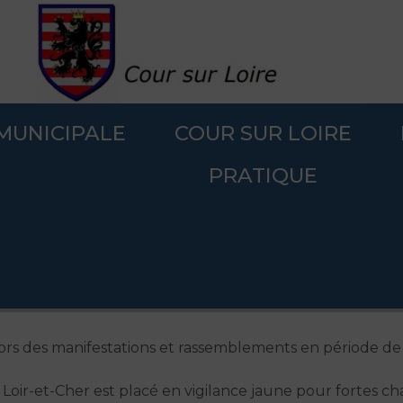
 MUNICIPALE
COUR SUR LOIRE
sécurité et de secours lors des manifestations et rassemblements en p
.
PRATIQUE
 sécurité et de secours lors des ma
forte chaleur et vigilance sur le
 lors des manifestations et rassemblements en période de
oir-et-Cher est placé en vigilance jaune pour fortes ch