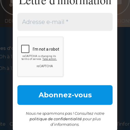
DECHETS
PUBLICATION
res d'ouverture
Nous suivre
0h à 12h
0h à 12h
Nous ne spammons pas ! Consultez notre
politique de confidentialité
pour plus
ite
Contacter votre mairie
Inscription à la lettre d’inf
d’informations.