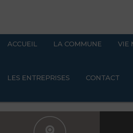
ACCUEIL
LA COMMUNE
VIE
Accueil
>
Patrimoine
>
Fondation du patrimoine
>
Journée du pa
.
LES ENTREPRISES
CONTACT
Journée du patrimoine
.
.