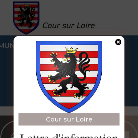
 MUNICIPALE
COUR SUR LOIRE
trimoine
.
PRATIQUE
Cour sur Loire
Lettre d'information