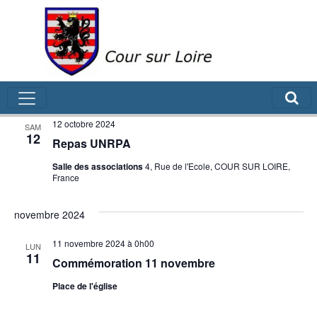
Évènements
Rech
Na
12/10/2024
 - 
10/08/2026
Recherch
Liste
de
Sélectionnez
et
une
octobre 2024
vu
navig
date.
É
12 octobre 2024
SAM
de
12
Repas UNRPA
vues
Salle des associations
4, Rue de l'Ecole, COUR SUR LOIRE,
France
Évèn
novembre 2024
11 novembre 2024 à 0h00
LUN
11
Commémoration 11 novembre
Place de l'église