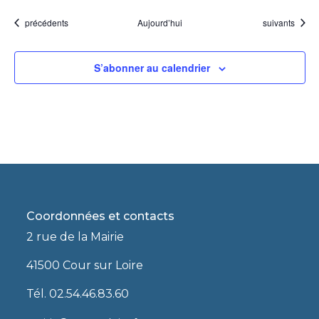
Évènements
Évènements
précédents
Aujourd’hui
suivants
S’abonner au calendrier
Coordonnées et contacts
2 rue de la Mairie
41500 Cour sur Loire
Tél. 02.54.46.83.60