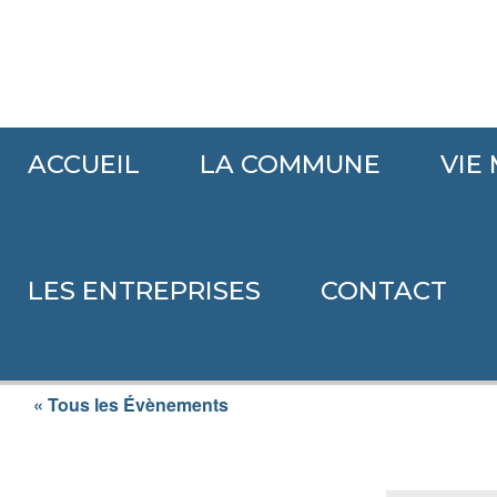
ACCUEIL
LA COMMUNE
VIE
Accueil
>
Évènements
>
Festillésime 41 Cadences Brass Band
.
LES ENTREPRISES
CONTACT
Agenda
.
.
« Tous les Évènements