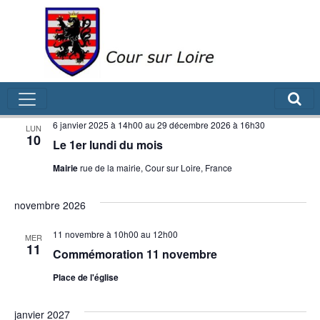
Évènements
Rech
Na
À venir
Recherch
Liste
de
Sélectionnez
et
une
août 2026
vu
navig
date.
É
6 janvier 2025 à 14h00
au
29 décembre 2026 à 16h30
LUN
de
10
Le 1er lundi du mois
vues
Mairie
rue de la mairie, Cour sur Loire, France
Évèn
novembre 2026
11 novembre à 10h00
au
12h00
MER
11
Commémoration 11 novembre
Place de l'église
janvier 2027