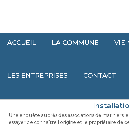
ACCUEIL
LA COMMUNE
VIE
Accueil
>
>
Installation du vieux futreau
.
LES ENTREPRISES
CONTACT
Installation du vieux futreau
.
.
Installat
Une enquête auprès des associations de mariniers, 
essayer de connaître l’origine et le propriétaire de c