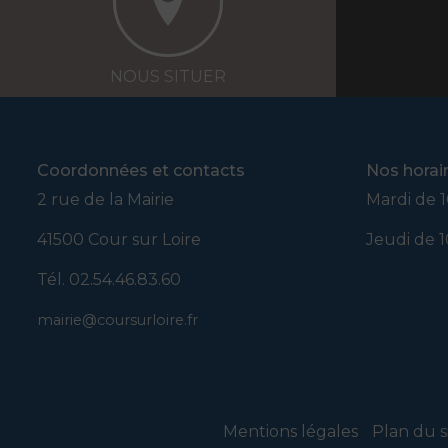
a
c
u
l
NOUS SITUER
t
a
t
i
f
Coordonnées et contacts
Nos horai
)
2 rue de la Mairie
Mardi de 1
s
o
41500 Cour sur Loire
Jeudi de 1
l
u
Tél. 02.54.46.83.60
t
i
mairie@coursurloire.fr
o
n
Mentions légales
Plan du s