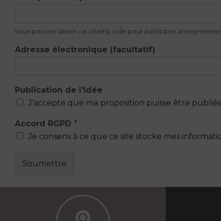
Vous pouvez laisser ce champ vide pour participer anonymemen
Adresse électronique (facultatif)
é
Publication de l'idée
l
J'accepte que ma proposition puisse être publié
e
c
Accord RGPD
*
t
r
Je consens à ce que ce site stocke mes informati
o
n
Soumettre
i
q
u
e
(
f