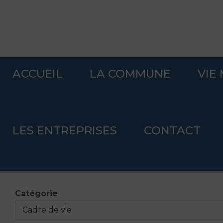
ACCUEIL
LA COMMUNE
VIE
Accueil
>
Boîte à idées
.
LES ENTREPRISES
CONTACT
Boîte à idées
.
.
Catégorie