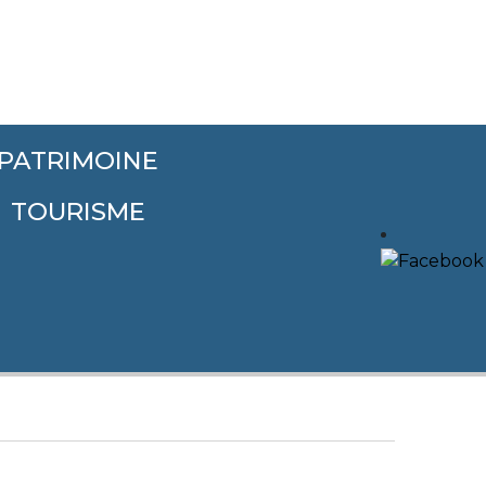
PATRIMOINE
TOURISME
Navigati
Chercher
Liste
de
vues
Évèneme